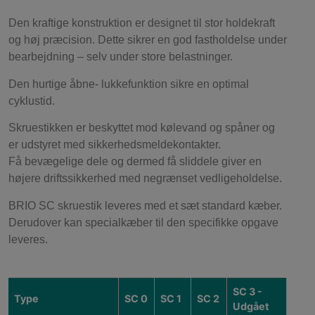
Den kraftige konstruktion er designet til stor holdekraft
og høj præcision. Dette sikrer en god fastholdelse under
bearbejdning – selv under store belastninger.
Den hurtige åbne- lukkefunktion sikre en optimal
cyklustid.
Skruestikken er beskyttet mod kølevand og spåner og
er udstyret med sikkerhedsmeldekontakter.
Få bevægelige dele og dermed få sliddele giver en
højere driftssikkerhed med negrænset vedligeholdelse.
BRIO SC skruestik leveres med et sæt standard kæber.
Derudover kan specialkæber til den specifikke opgave
leveres.
SC 3 -
Type
SC 0
SC 1
SC 2
Udgået