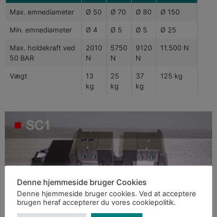
Max. emnediameter
Ø 50
Ø 70
Ø 80
Ø 150
Min. emnediameter
Ø 4
Ø 5
Ø 5
Ø 25
Max. holdekraft ved
2010
5750
9120
11.500 N
50 BAR
N
N
N
Vægt
13
25
37
125 kg
kg
kg
kg
Denne hjemmeside bruger Cookies
Denne hjemmeside bruger cookies. Ved at acceptere
brugen heraf accepterer du vores cookiepolitik.